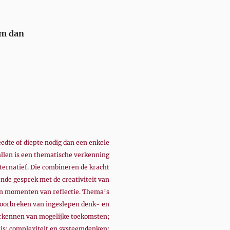
em dan
edte of diepte nodig dan een enkele
vallen is een thematische verkenning
ternatief. Die combineren de kracht
nde gesprek met de creativiteit van
n momenten van reflectie. Thema’s
 doorbreken van ingeslepen denk- en
rkennen van mogelijke toekomsten;
is; complexiteit en systeemdenken;