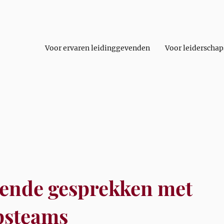
Voor ervaren leidinggevenden
Voor leiderscha
ende gesprekken met
psteams