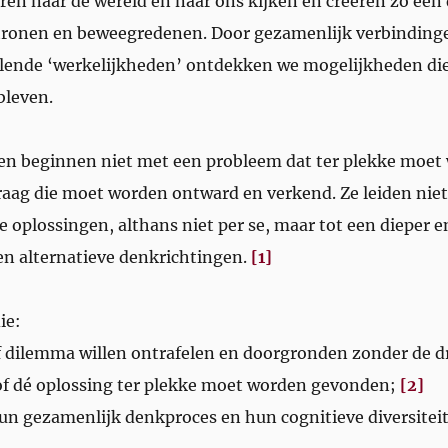
en naar de wereld én naar ons kijken en creëren zo een 
atronen en beweegredenen. Door gezamenlijk verbinding
llende
‘
werkelijkheden
’
ontdekken we mogelijkheden die
bleven.
n beginnen niet met een probleem dat ter plekke moet
raag die moet worden ontward en verkend. Ze leiden niet
are oplossingen, althans niet per se, maar tot een dieper 
en alternatieve denkrichtingen.
[1]
ie:
f dilemma willen ontrafelen en doorgronden zonder de d
of dé oplossing ter plekke moet worden gevonden;
[2]
 hun gezamenlijk denkproces en hun cognitieve diversitei