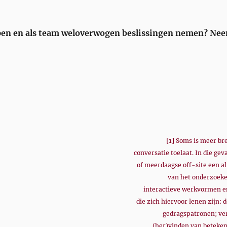
ijpen en als team weloverwogen beslissingen nemen? Ne
[1]
Soms is meer bre
conversatie toelaat. In die ge
of meerdaagse off-site een al
van het onderzoeke
interactieve werkvormen e
die zich hiervoor lenen zijn:
gedragspatronen; ve
(her)vinden van beteken