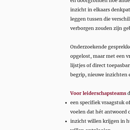
en doorgronden hoe ander
inzicht in elkaars denkp
leggen tussen die verschi
verborgen zouden zijn ge
Onderzoekende gesprekke
opgelost, maar met een v
lijstjes of direct toepasb
begrip, nieuwe inzichten 
Voor leiderschapsteams
d
een specifiek vraagstuk o
voelen dat hét antwoord 
inzicht willen krijgen in