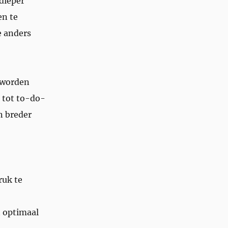
dieper
en te
 anders
 worden
 tot to-do-
en breder
ruk te
t optimaal