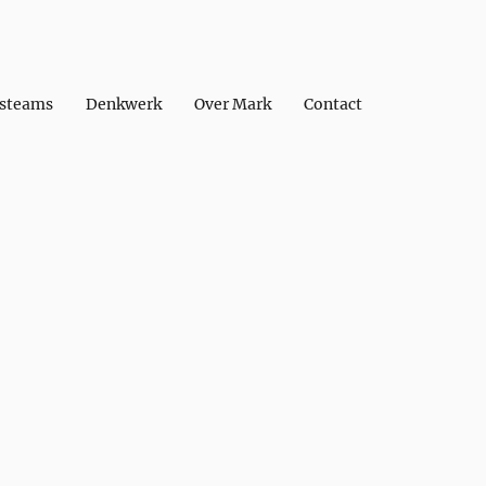
psteams
Denkwerk
Over Mark
Contact