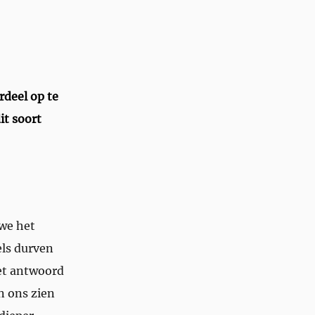
rdeel op te
it soort
we het
ls durven
et antwoord
n ons zien